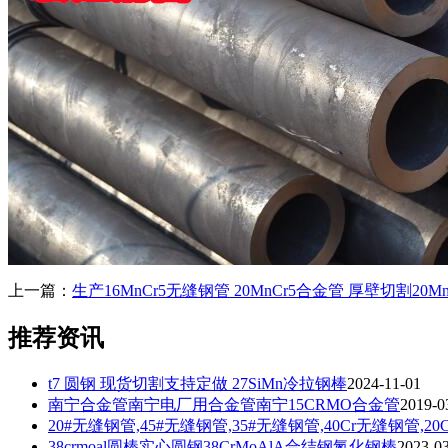
上一篇：
生产16MnCr5无缝钢管 20MnCr5合金管 厚壁切割20
推荐资讯
t7 圆钢 现货切割支持定做 27SiMn冷拉钢棒
2024-11-01
南宁合金管南宁电厂用合金管南宁15CRMO合金管
2019-0
20#无缝钢管,45#无缝钢管,35#无缝钢管,40Cr无缝钢管,2
38crmoal圆棒实心圆钢38CrMoAlA合结钢氮化钢棒
2023-0