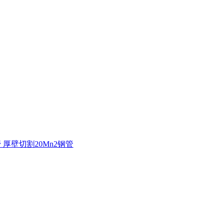
管 厚壁切割20Mn2钢管