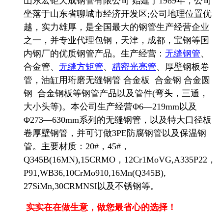
山东宏钜天成钢管有限公司
始建于
1989
年，公司
坐落于山东省聊城市经济开发区
;
公司地理位置优
越，实力雄厚，是全国最大的钢管生产经营企业
之一，并专业代理包钢，天津，成都，宝钢等国
内钢厂的优质钢管产品。生产经营：
无缝钢管
、
合金管、
无缝方矩管
、
精密光亮管
、厚壁钢板卷
管，油缸用珩磨无缝钢管
合金板
合金钢
合金圆
钢
合金钢板
等钢管产品以及管件
(
弯头，三通，
大小头等
)
。本公司生产经营
Φ6—219mm
以及
Φ273—630mm
系列的无缝钢管，以及特大口径板
卷厚壁钢管，并可订做
3PE
防腐钢管以及保温钢
管。主要材质：
20#
，
45#
，
Q345B(16MN),15CRMO
，
12Cr1MoVG,A335P22
，
P91,WB36,10CrMo910,16Mn(Q345B),
27SiMn,30CRMNSI
以及不锈钢等。
实实在在做生意，做您最省心的选择！