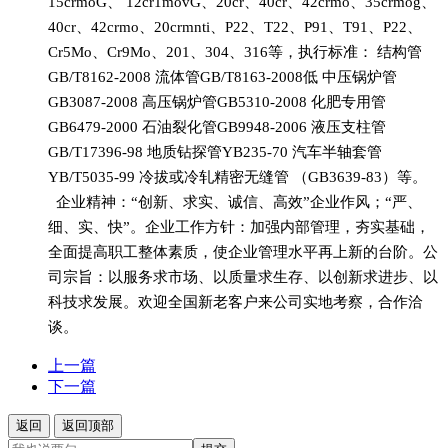
15crmoG、 12cr1movG、20cr、40cr、42crmo、35crmog、
40cr、42crmo、20crmnti、P22、T22、P91、T91、P22、
Cr5Mo、Cr9Mo、201、304、316等，执行标准： 结构管
GB/T8162-2008 流体管GB/T8163-2008低 中压锅炉管
GB3087-2008 高压锅炉管GB5310-2008 化肥专用管
GB6479-2000 石油裂化管GB9948-2006 液压支柱管
GB/T17396-98 地质钻探管YB235-70 汽车半轴套管
YB/T5035-99 冷拔或冷轧精密无缝管 （GB3639-83）等。
企业精神：“创新、求实、诚信、高效”企业作风；“严、
细、实、快”。企业工作方针：加强内部管理，夯实基础，
全面提高职工整体素质，使企业管理水平再上新的台阶。公
司宗旨：以服务求市场、以质量求生存、以创新求进步、以
科技求发展。欢迎全国新老客户来公司实地考察，合作洽
谈。
上一篇
下一篇
返回
返回顶部