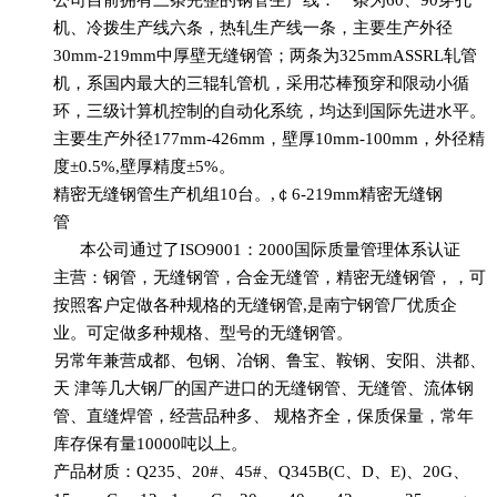
机、冷拨生产线六条，热轧生产线一条，主要生产外径
30mm-219mm中厚壁无缝钢管；两条为325mmASSRL轧管
机，系国内最大的三辊轧管机，采用芯棒预穿和限动小循
环，三级计算机控制的自动化系统，均达到国际先进水平。
主要生产外径177mm-426mm，壁厚10mm-100mm，外径精
度±0.5%,壁厚精度±5%。
精密无缝钢管生产机组10台。,￠6-219mm精密无缝钢
管
本公司通过了ISO9001：2000国际质量管理体系认证
主营：钢管，无缝钢管，合金无缝管，精密无缝钢管，，可
按照客户定做各种规格的无缝钢管,是南宁钢管厂优质企
业。可定做多种规格、型号的无缝钢管。
另常年兼营成都、包钢、冶钢、鲁宝、鞍钢、安阳、洪都、
天 津等几大钢厂的国产进口的无缝钢管、无缝管、流体钢
管、直缝焊管，经营品种多、 规格齐全，保质保量，常年
库存保有量10000吨以上。
产品材质：Q235、20#、45#、Q345B(C、D、E)、20G、