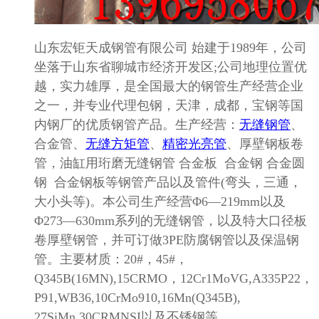
山东宏钜天成钢管有限公司
始建于
1989
年，公司
坐落于山东省聊城市经济开发区
;
公司地理位置优
越，实力雄厚，是全国最大的钢管生产经营企业
之一，并专业代理包钢，天津，成都，宝钢等国
内钢厂的优质钢管产品。生产经营：
无缝钢管
、
合金管、
无缝方矩管
、
精密光亮管
、厚壁钢板卷
管，油缸用珩磨无缝钢管
合金板 合金钢 合金圆
钢 合金钢板等钢管产品以及管件
(
弯头，三通，
大小头等
)
。本公司生产经营
Φ6—219mm
以及
Φ273—630mm
系列的无缝钢管，以及特大口径板
卷厚壁钢管，并可订做
3PE
防腐钢管以及保温钢
管。主要材质：
20#
，
45#
，
Q345B(16MN),15CRMO
，
12Cr1MoVG,A335P22
，
P91,WB36,10CrMo910,16Mn(Q345B),
27SiMn,30CRMNSI
以及不锈钢等。