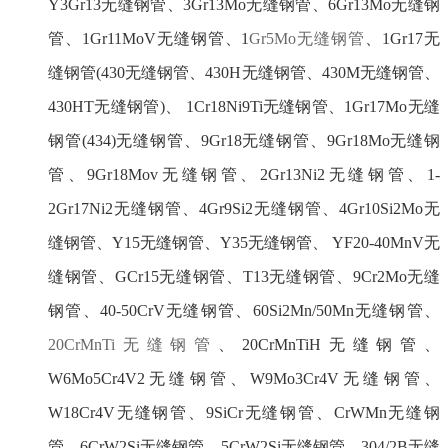
Y3Gr13无缝钢管、3Gr13Mo无缝钢管、6Gr13Mo无缝钢
管、1Gr11MoV无缝钢管、1
Gr5Mo无缝钢管
、1Gr17无
缝钢管(430无缝钢管、430H无缝钢管、430M无缝钢管、
430HT无缝钢管)、 1Cr18Ni9Ti无缝钢管、1Gr17Mo无缝
钢管(434)无缝钢管、9Gr18无缝钢管、9Gr18Mo无缝钢
管、9Gr18Mov无缝钢管、2Gr13Ni2无缝钢管、1-
2Gr17Ni2无缝钢管、4Gr9Si2无缝钢管、4Gr10Si2Mo无
缝钢管、Y15无缝钢管、Y35无缝钢管、 YF20-40MnV无
缝钢管、
GCr15无缝钢管
、T13无缝钢管、9Cr2Mo无缝
钢管、40-50CrV无缝钢管、60Si2Mn/50Mn无缝钢管、
20CrMnTi无缝钢管
、20CrMnTiH无缝钢管、
W6Mo5Cr4V2无缝钢管、W9Mo3Cr4V无缝钢管、
W18Cr4V无缝钢管、9SiCr无缝钢管、CrWMn无缝钢
管、6CrW2Si无缝钢管、5CrW2Si无缝钢管、304/2B无缝