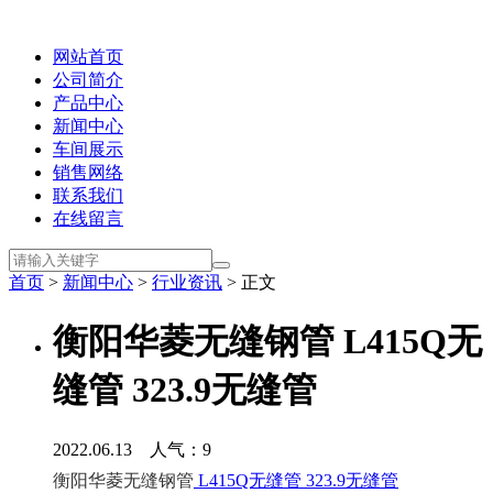
网站首页
公司简介
产品中心
新闻中心
车间展示
销售网络
联系我们
在线留言
首页
>
新闻中心
>
行业资讯
> 正文
衡阳华菱无缝钢管 L415Q无
缝管 323.9无缝管
2022.06.13 人气：
9
衡阳华菱无缝钢管
L415Q无缝管 323.9无缝管