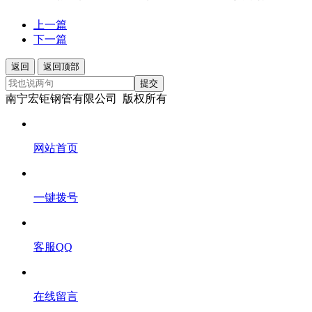
上一篇
下一篇
返回
返回顶部
提交
南宁宏钜钢管有限公司 版权所有
网站首页
一键拨号
客服QQ
在线留言