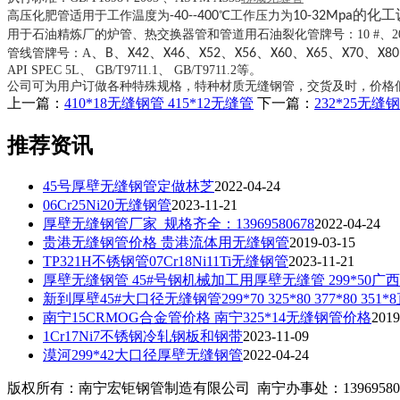
的化工
高压化肥管适用于工作温度为
-40--400
℃工作压力为
10-32Mpa
用于石油精炼厂的炉管、热交换器管和管道用石油裂化管牌号：10 #、2
、
、
、
、
、
、
、
、
、
管线管牌号：A
B
X42
X46
X52
X56
X60
X65
X70
X8
API SPEC 5L、 GB/T9711.1、 GB/T9711.2等。
公司可为用户订做各种特殊规格，特种材质无缝钢管，交货及时，价格
上一篇：
410*18无缝钢管 415*12无缝管
下一篇：
232*25无缝钢
推荐资讯
45号厚壁无缝钢管定做林芝
2022-04-24
06Cr25Ni20无缝钢管
2023-11-21
厚壁无缝钢管厂家_规格齐全：13969580678
2022-04-24
贵港无缝钢管价格 贵港流体用无缝钢管
2019-03-15
TP321H不锈钢管07Cr18Ni11Ti无缝钢管
2023-11-21
厚壁无缝钢管 45#号钢机械加工用厚壁无缝管 299*50
新到厚壁45#大口径无缝钢管299*70 325*80 377*80 351*
南宁15CRMOG合金管价格 南宁325*14无缝钢管价格
2019
1Cr17Ni7不锈钢冷轧钢板和钢带
2023-11-09
漠河299*42大口径厚壁无缝钢管
2022-04-24
版权所有：南宁宏钜钢管制造有限公司 南宁办事处：13969580678 