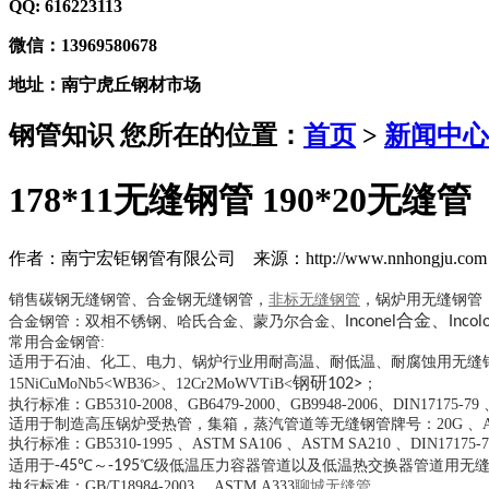
QQ: 616223113
微信：13969580678
地址：南宁虎丘钢材市场
钢管知识
您所在的位置：
首页
>
新闻中心
178*11无缝钢管 190*20无缝管
作者：南宁宏钜钢管有限公司 来源：http://www.nnhongju.com 
销售
碳钢无缝钢管、合金钢无缝钢管，
非标无缝钢管
，锅炉用无缝钢管，
合金、
合金钢管：双相不锈钢、哈氏合金、蒙乃尔合金、
Inconel
Incol
常用合金钢管:
适用于石油、化工、电力、锅炉行业用耐高温、耐低温、耐腐蚀用无缝钢管：12Cr1MoVG、
钢研
15NiCuMoNb5<WB36>、12Cr2MoWVTiB<
102>
；
执行标准：GB5310-2008、GB6479-2000、GB9948-2006、DIN17175-79 、
适用于制造高压锅炉受热管，集箱，蒸汽管道等无缝钢管牌号：20G 、ASTM SA10
执行标准：GB5310-1995 、ASTM SA106 、ASTM SA210 、DIN17175-
适用于
-45
℃～
-195
℃级低温压力容器管道以及低温热交换器管道用无缝钢
执行标准：GB/T18984-2003 、ASTM A333
聊城无缝管