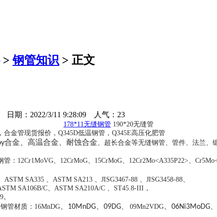
>
钢管知识
> 正文
日期：2022/3/11 9:28:09 人气：
23
178*11无缝钢管
190*20无缝管
合金管现货报价，Q345D低温钢管，Q345E高压化肥管
合金、高温合金、耐蚀合金
oy
、超长合金等无缝钢管、管件、法兰、
12CrMoG、15CrMoG、12Cr2Mo<A335P22>、Cr5Mo<A335P5
ASTM SA335 、ASTM SA213 、JISG3467-88 、JISG3458-88、
6B/C、ASTM SA210A/C 、ST45.8-III，
79。
、
、
、
管材质：16MnDG
10MnDG
09DG
、 09Mn2VDG
06Ni3MoDG
、