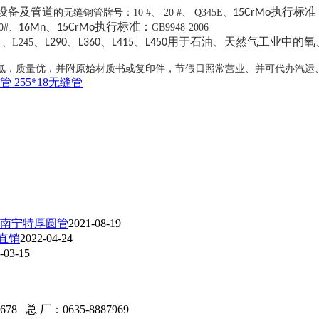
设备及管道
执行标准
的无缝钢管牌号：10 #、 20 #、 Q345E、
15CrMo
、
执行标准：
0#、
16Mn
15CrMo
GB9948-2006
、
、
、
、
用于石油、天然气工业中的氧
0
、L245
L290
L360
L415
L450
低，质量优，并附原始材质书或复印件，节假日照常营业、并可代办汽运
管 255*18无缝管
广西南宁特厚圆管
2021-08-19
8直销
2022-04-24
-03-15
总 厂：0635-8887969