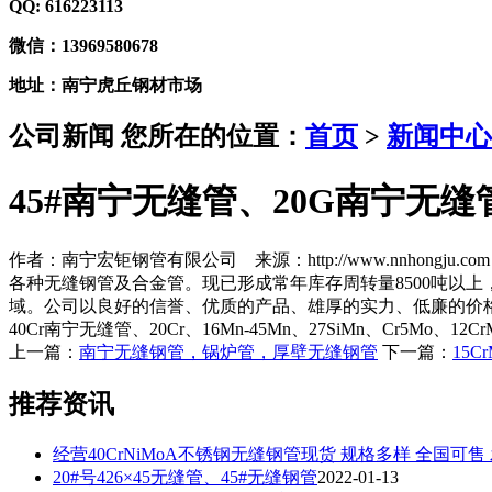
QQ: 616223113
微信：13969580678
地址：南宁虎丘钢材市场
公司新闻
您所在的位置：
首页
>
新闻中心
45#南宁无缝管、20G南宁无缝
作者：南宁宏钜钢管有限公司 来源：http://www.nnhongju.com 日
各种无缝钢管及合金管。现已形成常年库存周转量8500吨以
域。公司以良好的信誉、优质的产品、雄厚的实力、低廉的价格享誉
40Cr南宁无缝管、20Cr、16Mn-45Mn、27SiMn、Cr5Mo、12C
上一篇：
南宁无缝钢管，锅炉管，厚壁无缝钢管
下一篇：
15C
推荐资讯
经营40CrNiMoA不锈钢无缝钢管现货 规格多样 全国可售
20#号426×45无缝管、45#无缝钢管
2022-01-13