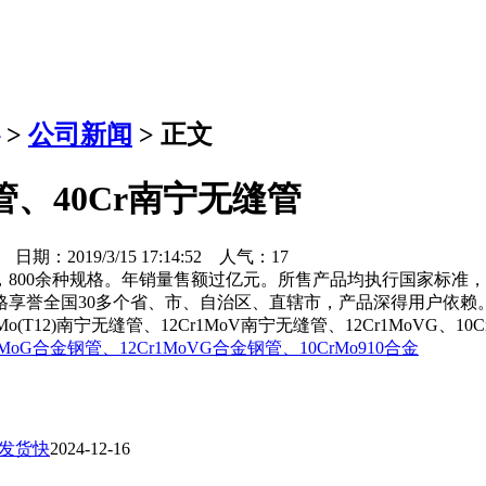
>
公司新闻
> 正文
管、40Cr南宁无缝管
期：2019/3/15 17:14:52 人气：
17
上，800余种规格。年销量售额过亿元。所售产品均执行国家标
全国30多个省、市、自治区、直辖市，产品深得用户依赖。主营材质
rMo(T12)南宁无缝管、12Cr1MoV南宁无缝管、12Cr1MoVG、10Cr
rMoG合金钢管、12Cr1MoVG合金钢管、10CrMo910合金
 发货快
2024-12-16