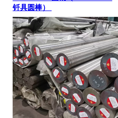
钎具圆棒）